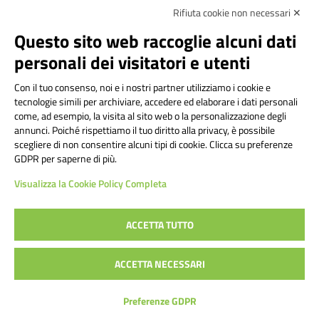
Rifiuta cookie non necessari ✕
Amministrazione Trasparente
Albo online
Privacy Policy
Dichiarazione di accessibilità
Contatti
Note Legali
Questo sito web raccoglie alcuni dati
personali dei visitatori e utenti
Con il tuo consenso, noi e i nostri partner utilizziamo i cookie e
Istituto Comprensivo Bricherasio
tecnologie simili per archiviare, accedere ed elaborare i dati personali
Via Cesare Bollea n. 3 - 10064 Bricherasio (TO) | P.E.O.:
come, ad esempio, la visita al sito web o la personalizzazione degli
toic84200d@istruzione.it | P.E.C.:
annunci. Poiché rispettiamo il tuo diritto alla privacy, è possibile
scegliere di non consentire alcuni tipi di cookie. Clicca su preferenze
toic84200d@pec.istruzione.it
GDPR per saperne di più.
Codice Fiscale: 94544620019 | Cod. Meccanografico:
Visualizza la Cookie Policy Completa
TOIC84200D | Codice IPA: istsc_toic84200d | Codice
Univoco: UFYI9M
ACCETTA TUTTO
Sito web realizzato da AVVALE SPA
|
Concept & Design by
ACCETTA NECESSARI
Designers Italia
Preferenze GDPR