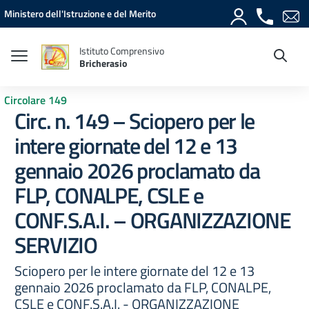
Vai ai contenuti
Vai al menu di navigazione
Vai al footer
Ministero dell'Istruzione e del Merito
Istituto Comprensivo
Bricherasio
Circolare 149
Circ. n. 149 – Sciopero per le
intere giornate del 12 e 13
gennaio 2026 proclamato da
FLP, CONALPE, CSLE e
CONF.S.A.I. – ORGANIZZAZIONE
SERVIZIO
Sciopero per le intere giornate del 12 e 13
gennaio 2026 proclamato da FLP, CONALPE,
CSLE e CONF.S.A.I. - ORGANIZZAZIONE