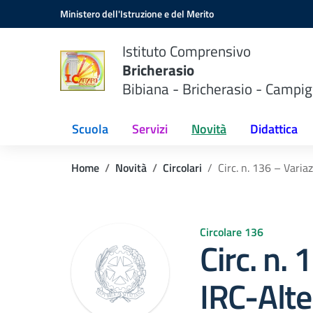
Vai ai contenuti
Vai al menu di navigazione
Vai al footer
Ministero dell'Istruzione e del Merito
Istituto Comprensivo
Bricherasio
Bibiana - Bricherasio - Campig
Scuola
Servizi
Novità
Didattica
Home
Novità
Circolari
Circ. n. 136 – Vari
Circolare 136
Circ. n.
IRC-Alte