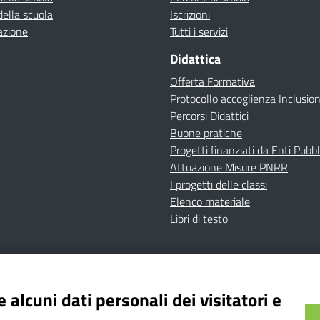
della scuola
Iscrizioni
azione
Tutti i servizi
Didattica
Offerta Formativa
Protocollo accoglienza Inclusio
Percorsi Didattici
Buone pratiche
Progetti finanziati da Enti Pubbl
Attuazione Misure PNRR
I progetti delle classi
Elenco materiale
Libri di testo
cy
Dichiarazione di accessibilità
Contatti
Note Legali
 alcuni dati personali dei visitatori e
Istituto Comprensivo Bricherasio