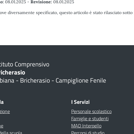
o:
08.01.2025
-
Revisione:
08.01.2025
ove diversamente specificato, questo articolo è stato rilasciato sott
tituto Comprensivo
richerasio
biana - Bricherasio - Campiglione Fenile
la
I Servizi
zione
Personale scolastico
Famiglie e studenti
ne
MAD Interpello
della scuola
Percorsi di studio