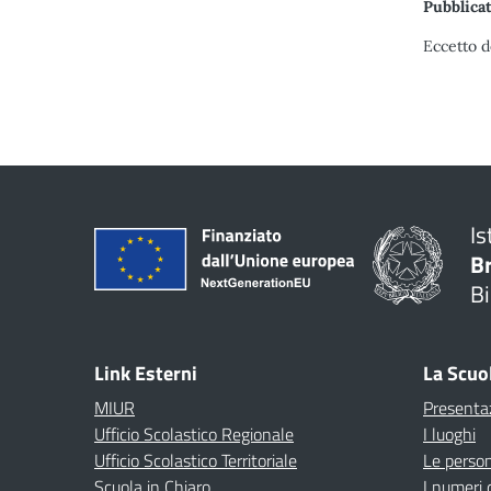
Pubblicat
Eccetto d
Is
B
Bi
Link Esterni
La Scuo
MIUR
Presenta
Ufficio Scolastico Regionale
I luoghi
Ufficio Scolastico Territoriale
Le perso
Scuola in Chiaro
I numeri 