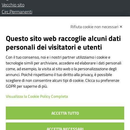
Vecchio sito
Circ.Permanenti
Rifiuta cookie non necessari ✕
Amministrazione Trasparente
Albo online
Privacy Policy
Dichiarazione di accessibilità
Contatti
Note Legali
Questo sito web raccoglie alcuni dati
personali dei visitatori e utenti
Con il tuo consenso, noi e i nostri partner utilizziamo i cookie e
Istituto Comprensivo Bricherasio
tecnologie simili per archiviare, accedere ed elaborare i dati personali
Via Cesare Bollea n. 3 - 10064 Bricherasio (TO) | P.E.O.:
come, ad esempio, la visita al sito web o la personalizzazione degli
toic84200d@istruzione.it | P.E.C.:
annunci. Poiché rispettiamo il tuo diritto alla privacy, è possibile
scegliere di non consentire alcuni tipi di cookie. Clicca su preferenze
toic84200d@pec.istruzione.it
GDPR per saperne di più.
Codice Fiscale: 94544620019 | Cod. Meccanografico:
Visualizza la Cookie Policy Completa
TOIC84200D | Codice IPA: istsc_toic84200d | Codice
Univoco: UFYI9M
ACCETTA TUTTO
Sito web realizzato da AVVALE SPA
|
Concept & Design by
ACCETTA NECESSARI