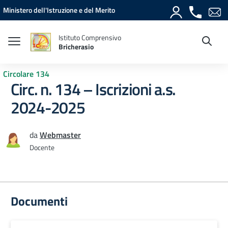
Vai ai contenuti
Vai al menu di navigazione
Vai al footer
Ministero dell'Istruzione e del Merito
Istituto Comprensivo
Bricherasio
Circolare 134
Circ. n. 134 – Iscrizioni a.s.
2024-2025
da
Webmaster
Docente
Documenti