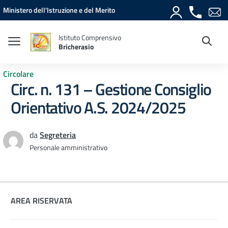
Vai ai contenuti
Vai al menu di navigazione
Vai al footer
Ministero dell'Istruzione e del Merito
Istituto Comprensivo
Bricherasio
Circolare
Circ. n. 131 – Gestione Consiglio
Orientativo A.S. 2024/2025
da
Segreteria
Personale amministrativo
AREA RISERVATA