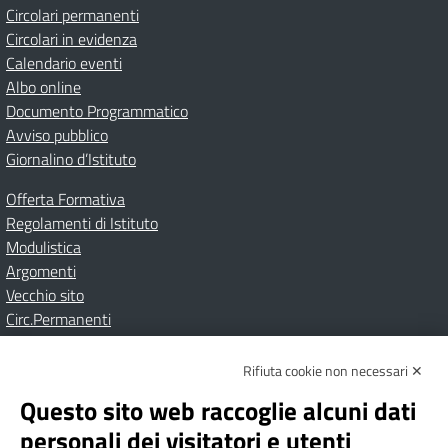
Circolari permanenti
Circolari in evidenza
Calendario eventi
Albo online
Documento Programmatico
Avviso pubblico
Giornalino d’Istituto
Offerta Formativa
Regolamenti di Istituto
Modulistica
Argomenti
Vecchio sito
Circ.Permanenti
Rifiuta cookie non necessari ✕
Amministrazione Trasparente
Albo online
Privacy Policy
Dichiarazione di accessibilità
Contatti
Note Legali
Questo sito web raccoglie alcuni dati
personali dei visitatori e utenti