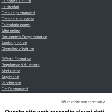
Le notizie e avvisi
Le circolari
Circolari permanenti
Circolari in evidenza
Calendario eventi
Albo online
Documento Programmatico
Avviso pubblico
Giornalino d’Istituto
Offerta Formativa
Regolamenti di Istituto
Modulistica
Argomenti
Vecchio sito
Circ.Permanenti
Rifiuta cookie non necessari ✕
Amministrazione Trasparente
Albo online
Privacy Policy
Dichiarazione di accessibilità
Contatti
Note Legali
Questo sito web raccoglie alcuni dati