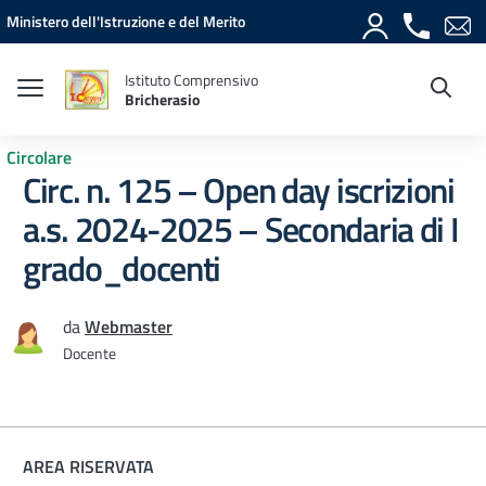
Vai ai contenuti
Vai al menu di navigazione
Vai al footer
Ministero dell'Istruzione e del Merito
Istituto Comprensivo
Bricherasio
Circolare
Circ. n. 125 – Open day iscrizioni
a.s. 2024-2025 – Secondaria di I
grado_docenti
da
Webmaster
Docente
AREA RISERVATA