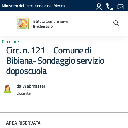
Vai ai contenuti
Vai al menu di navigazione
Vai al footer
Ministero dell'Istruzione e del Merito
Istituto Comprensivo
Bricherasio
Circolare
Circ. n. 121 – Comune di
Bibiana- Sondaggio servizio
doposcuola
da
Webmaster
Docente
AREA RISERVATA