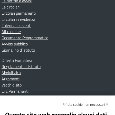
Le notizie e avvisi
Le circolari
Circolari permanenti
Circolari in evidenza
Calendario eventi
Albo online
Documento Programmatico
Avviso pubblico
Giornalino d’Istituto
Offerta Formativa
Regolamenti di Istituto
Modulistica
Argomenti
Vecchio sito
Circ.Permanenti
Rifiuta cookie non necessari ✕
Amministrazione Trasparente
Albo online
Privacy Policy
Dichiarazione di accessibilità
Contatti
Note Legali
Questo sito web raccoglie alcuni dati