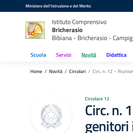
Vai ai contenuti
Vai al menu di navigazione
Vai al footer
Ministero dell'Istruzione e del Merito
Istituto Comprensivo
Bricherasio
Bibiana - Bricherasio - Campig
Scuola
Servizi
Novità
Didattica
Home
Novità
Circolari
Circ. n. 12 – Riunio
Circolare 12
Circ. n.
genitori