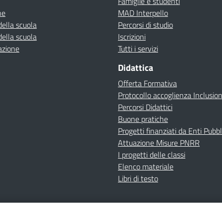
Famiglie e studenti
ne
MAD Interpello
della scuola
Percorsi di studio
della scuola
Iscrizioni
azione
Tutti i servizi
Didattica
Offerta Formativa
Protocollo accoglienza Inclusio
Percorsi Didattici
Buone pratiche
Progetti finanziati da Enti Pubbl
Attuazione Misure PNRR
I progetti delle classi
Elenco materiale
Libri di testo
cy
Dichiarazione di accessibilità
Contatti
Note Legali