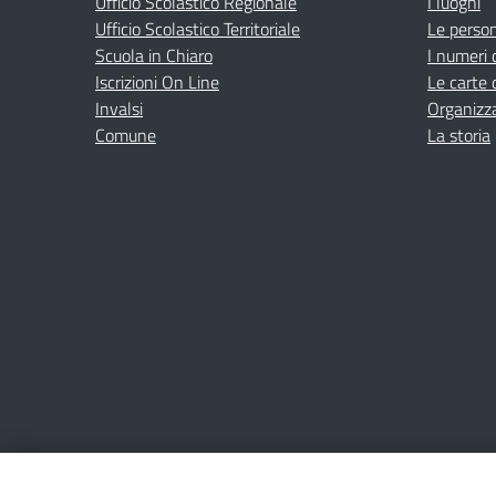
Ufficio Scolastico Regionale
I luoghi
Ufficio Scolastico Territoriale
Le perso
Scuola in Chiaro
I numeri 
Iscrizioni On Line
Le carte 
Invalsi
Organizz
Comune
La storia
Amministrazione Trasparente
Albo online
Privacy Poli