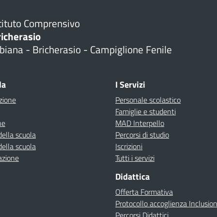
tituto Comprensivo
richerasio
biana - Bricherasio - Campiglione Fenile
la
I Servizi
zione
Personale scolastico
Famiglie e studenti
ne
MAD Interpello
della scuola
Percorsi di studio
della scuola
Iscrizioni
azione
Tutti i servizi
Didattica
Offerta Formativa
Protocollo accoglienza Inclusio
Percorsi Didattici