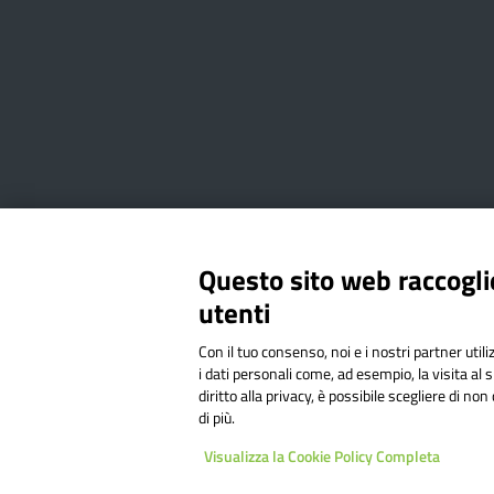
Amministrazione Trasparente
Albo online
Privacy Poli
Questo sito web raccoglie
utenti
Via Cesare Bollea n. 3 - 10064 
Con il tuo consenso, noi e i nostri partner util
Codice Fiscale: 94544620019 | C
i dati personali come, ad esempio, la visita al 
diritto alla privacy, è possibile scegliere di n
di più.
Sit
Visualizza la Cookie Policy Completa