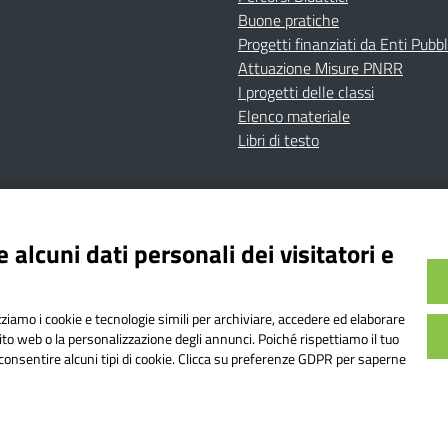
Buone pratiche
Progetti finanziati da Enti Pubbl
Attuazione Misure PNRR
I progetti delle classi
Elenco materiale
Libri di testo
cy
Dichiarazione di accessibilità
Contatti
Note Legali
 alcuni dati personali dei visitatori e
Istituto Comprensivo Bricherasio
Bricherasio (TO) | P.E.O.: toic84200d@istruzione.it | P.E.
izziamo i cookie e tecnologie simili per archiviare, accedere ed elaborare
od. Meccanografico: TOIC84200D | Codice IPA: istsc_toi
sito web o la personalizzazione degli annunci. Poiché rispettiamo il tuo
on consentire alcuni tipi di cookie. Clicca su preferenze GDPR per saperne
o web realizzato da AVVALE SPA
|
Concept & Design by Designers It