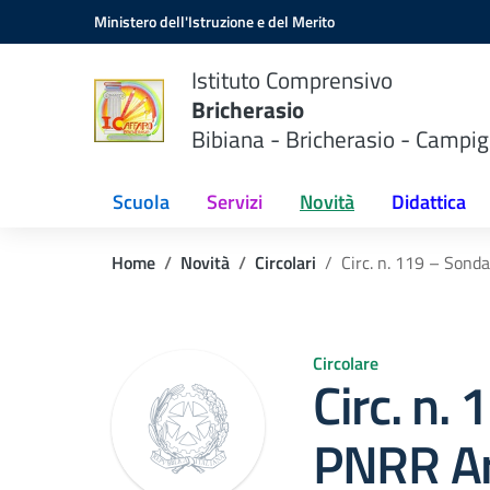
Vai ai contenuti
Vai al menu di navigazione
Vai al footer
Ministero dell'Istruzione e del Merito
Istituto Comprensivo
Bricherasio
Bibiana - Bricherasio - Campig
Scuola
Servizi
Novità
Didattica
Home
Novità
Circolari
Circ. n. 119 – Sond
Circolare
Circ. n.
PNRR A