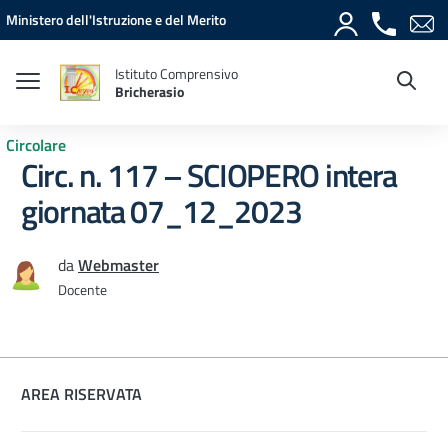
Vai ai contenuti
Vai al menu di navigazione
Vai al footer
Ministero dell'Istruzione e del Merito
Istituto Comprensivo
Bricherasio
Circolare
Circ. n. 117 – SCIOPERO intera
giornata 07_12_2023
da
Webmaster
Docente
AREA RISERVATA