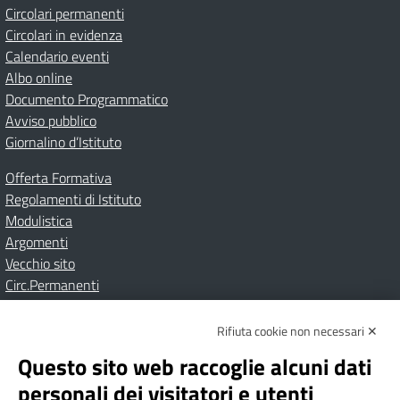
Circolari permanenti
Circolari in evidenza
Calendario eventi
Albo online
Documento Programmatico
Avviso pubblico
Giornalino d’Istituto
Offerta Formativa
Regolamenti di Istituto
Modulistica
Argomenti
Vecchio sito
Circ.Permanenti
Rifiuta cookie non necessari ✕
Amministrazione Trasparente
Albo online
Privacy Policy
Dichiarazione di accessibilità
Contatti
Note Legali
Questo sito web raccoglie alcuni dati
personali dei visitatori e utenti