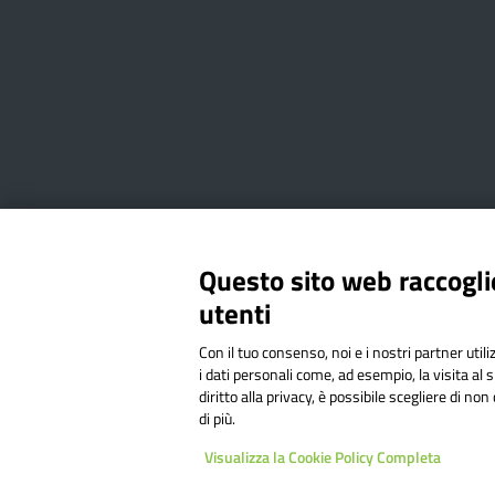
Amministrazione Trasparente
Albo online
Privacy Poli
Questo sito web raccoglie
utenti
Via Cesare Bollea n. 3 - 10064 
Con il tuo consenso, noi e i nostri partner util
Codice Fiscale: 94544620019 | C
i dati personali come, ad esempio, la visita al 
diritto alla privacy, è possibile scegliere di n
di più.
Sit
Visualizza la Cookie Policy Completa