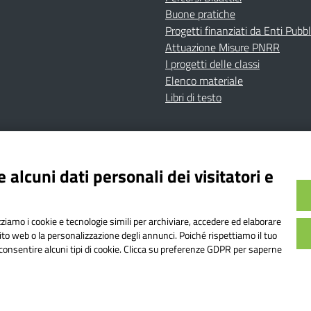
Buone pratiche
Progetti finanziati da Enti Pubbl
Attuazione Misure PNRR
I progetti delle classi
Elenco materiale
Libri di testo
cy
Dichiarazione di accessibilità
Contatti
Note Legali
 alcuni dati personali dei visitatori e
Istituto Comprensivo Bricherasio
Bricherasio (TO) | P.E.O.: toic84200d@istruzione.it | P.E.
izziamo i cookie e tecnologie simili per archiviare, accedere ed elaborare
od. Meccanografico: TOIC84200D | Codice IPA: istsc_toi
sito web o la personalizzazione degli annunci. Poiché rispettiamo il tuo
on consentire alcuni tipi di cookie. Clicca su preferenze GDPR per saperne
o web realizzato da AVVALE SPA
|
Concept & Design by Designers It