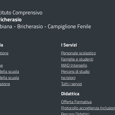
tituto Comprensivo
richerasio
biana - Bricherasio - Campiglione Fenile
la
I Servizi
zione
Personale scolastico
Famiglie e studenti
ne
MAD Interpello
della scuola
Percorsi di studio
della scuola
Iscrizioni
azione
Tutti i servizi
Didattica
Offerta Formativa
Protocollo accoglienza Inclusio
Percorsi Didattici