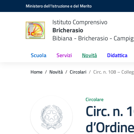
Vai ai contenuti
Vai al menu di navigazione
Vai al footer
Ministero dell'Istruzione e del Merito
Istituto Comprensivo
Bricherasio
Bibiana - Bricherasio - Campig
Scuola
Servizi
Novità
Didattica
Home
Novità
Circolari
Circ. n. 108 – Colle
Circolare
Circ. n. 
d’Ordine