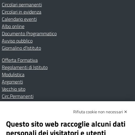
Circolari permanenti
Circolari in evidenza
Calendario eventi
Albo online
Documento Programmatico
Avviso pubblico
Giornalino d’Istituto
Offerta Formativa
Regolamenti di Istituto
Modulistica
Argomenti
Vecchio sito
Circ.Permanenti
Rifiuta cookie non necessari ✕
Amministrazione Trasparente
Albo online
Privacy Policy
Dichiarazione di accessibilità
Contatti
Note Legali
Questo sito web raccoglie alcuni dati
personali dei visitatori e utenti