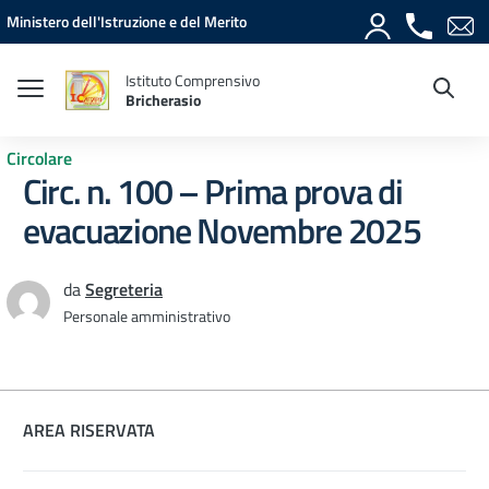
Vai ai contenuti
Vai al menu di navigazione
Vai al footer
Ministero dell'Istruzione e del Merito
Istituto Comprensivo
Bricherasio
Circolare
Circ. n. 100 – Prima prova di
evacuazione Novembre 2025
da
Segreteria
Personale amministrativo
AREA RISERVATA