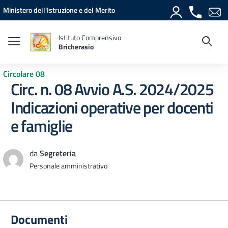
Vai ai contenuti
Vai al menu di navigazione
Vai al footer
Ministero dell'Istruzione e del Merito
Istituto Comprensivo
Bricherasio
Circolare 08
Circ. n. 08 Avvio A.S. 2024/2025
Indicazioni operative per docenti
e famiglie
da
Segreteria
Personale amministrativo
Documenti