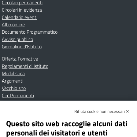
Circolari permanenti
Circolari in evidenza
Calendario eventi
Albo online
Documento Programmatico
Avviso pubblico
Giornalino d’Istituto
Offerta Formativa
Regolamenti di Istituto
Modulistica
Argomenti
Vecchio sito
Circ.Permanenti
Rifiuta cookie non necessari ✕
Amministrazione Trasparente
Albo online
Privacy Policy
Dichiarazione di accessibilità
Contatti
Note Legali
Questo sito web raccoglie alcuni dati
personali dei visitatori e utenti