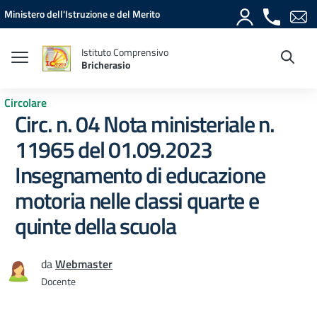
Vai ai contenuti
Vai al menu di navigazione
Vai al footer
Ministero dell'Istruzione e del Merito
Istituto Comprensivo
Bricherasio
Circolare
Circ. n. 04 Nota ministeriale n.
11965 del 01.09.2023
Insegnamento di educazione
motoria nelle classi quarte e
quinte della scuola
da
Webmaster
Docente