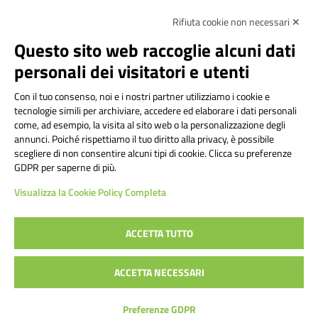
Rifiuta cookie non necessari ✕
Amministrazione Trasparente
Albo online
Privacy Policy
Dichiarazione di accessibilità
Contatti
Note Legali
Questo sito web raccoglie alcuni dati
personali dei visitatori e utenti
Con il tuo consenso, noi e i nostri partner utilizziamo i cookie e
Istituto Comprensivo Bricherasio
tecnologie simili per archiviare, accedere ed elaborare i dati personali
Via Cesare Bollea n. 3 - 10064 Bricherasio (TO) | P.E.O.:
come, ad esempio, la visita al sito web o la personalizzazione degli
toic84200d@istruzione.it | P.E.C.:
annunci. Poiché rispettiamo il tuo diritto alla privacy, è possibile
scegliere di non consentire alcuni tipi di cookie. Clicca su preferenze
toic84200d@pec.istruzione.it
GDPR per saperne di più.
Codice Fiscale: 94544620019 | Cod. Meccanografico:
Visualizza la Cookie Policy Completa
TOIC84200D | Codice IPA: istsc_toic84200d | Codice
Univoco: UFYI9M
ACCETTA TUTTO
Sito web realizzato da AVVALE SPA
|
Concept & Design by
ACCETTA NECESSARI
Designers Italia
Preferenze GDPR