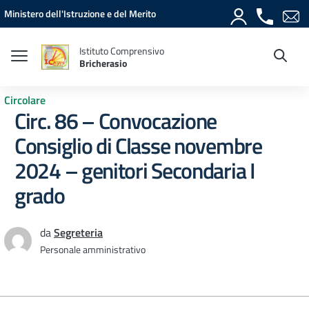
Vai ai contenuti
Vai al menu di navigazione
Vai al footer
Ministero dell'Istruzione e del Merito
Istituto Comprensivo
Bricherasio
Circolare
Circ. 86 – Convocazione
Consiglio di Classe novembre
2024 – genitori Secondaria I
grado
da
Segreteria
Personale amministrativo