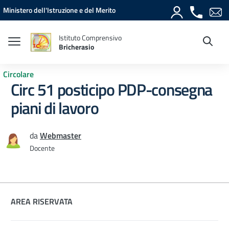
Vai ai contenuti
Vai al menu di navigazione
Vai al footer
Ministero dell'Istruzione e del Merito
Istituto Comprensivo
Bricherasio
Circolare
Circ 51 posticipo PDP-consegna
piani di lavoro
da
Webmaster
Docente
AREA RISERVATA