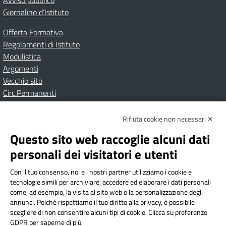
Avviso pubblico
Giornalino d’Istituto
Offerta Formativa
Regolamenti di Istituto
Modulistica
Argomenti
Vecchio sito
Circ.Permanenti
Rifiuta cookie non necessari ✕
Amministrazione Trasparente
Albo online
Privacy Policy
Dichiarazione di accessibilità
Contatti
Note Legali
Questo sito web raccoglie alcuni dati
personali dei visitatori e utenti
Con il tuo consenso, noi e i nostri partner utilizziamo i cookie e
Istituto Comprensivo Bricherasio
tecnologie simili per archiviare, accedere ed elaborare i dati personali
Via Cesare Bollea n. 3 - 10064 Bricherasio (TO) | P.E.O.:
come, ad esempio, la visita al sito web o la personalizzazione degli
toic84200d@istruzione.it | P.E.C.:
annunci. Poiché rispettiamo il tuo diritto alla privacy, è possibile
scegliere di non consentire alcuni tipi di cookie. Clicca su preferenze
toic84200d@pec.istruzione.it
GDPR per saperne di più.