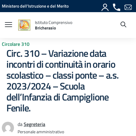
Vai ai contenuti
Vai al menu di navigazione
Vai al footer
Ministero dell'Istruzione e del Merito
Istituto Comprensivo
Bricherasio
Circolare 310
Circ. 310 – Variazione data
incontri di continuità in orario
scolastico – classi ponte – a.s.
2023/2024 – Scuola
dell’Infanzia di Campiglione
Fenile.
da
Segreteria
Personale amministrativo