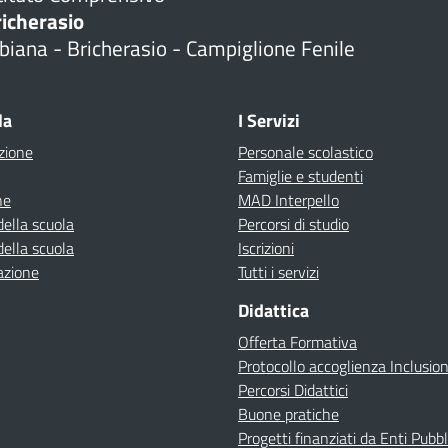
richerasio
biana - Bricherasio - Campiglione Fenile
la
I Servizi
zione
Personale scolastico
Famiglie e studenti
ne
MAD Interpello
della scuola
Percorsi di studio
della scuola
Iscrizioni
azione
Tutti i servizi
Didattica
Offerta Formativa
Protocollo accoglienza Inclusio
Percorsi Didattici
Buone pratiche
Progetti finanziati da Enti Pubbl