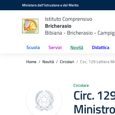
Vai ai contenuti
Vai al menu di navigazione
Vai al footer
Ministero dell'Istruzione e del Merito
Istituto Comprensivo
Bricherasio
Bibiana - Bricherasio - Campig
Scuola
Servizi
Novità
Didattica
Home
Novità
Circolari
Circ. 129 Lettera Mi
Circolare
Circ. 12
Ministro