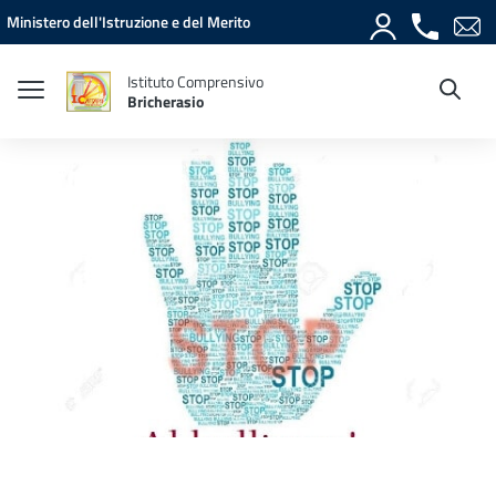
Vai ai contenuti
Vai al menu di navigazione
Vai al footer
Ministero dell'Istruzione e del Merito
Istituto Comprensivo
Bricherasio