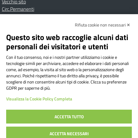
Vecchio sito
Circ.Permanenti
Rifiuta cookie non necessari ✕
Amministrazione Trasparente
Albo online
Privacy Policy
Dichiarazione di accessibilità
Contatti
Note Legali
Questo sito web raccoglie alcuni dati
personali dei visitatori e utenti
Con il tuo consenso, noi e i nostri partner utilizziamo i cookie e
Istituto Comprensivo Bricherasio
tecnologie simili per archiviare, accedere ed elaborare i dati personali
Via Cesare Bollea n. 3 - 10064 Bricherasio (TO) | P.E.O.:
come, ad esempio, la visita al sito web o la personalizzazione degli
toic84200d@istruzione.it | P.E.C.:
annunci. Poiché rispettiamo il tuo diritto alla privacy, è possibile
scegliere di non consentire alcuni tipi di cookie. Clicca su preferenze
toic84200d@pec.istruzione.it
GDPR per saperne di più.
Codice Fiscale: 94544620019 | Cod. Meccanografico:
Visualizza la Cookie Policy Completa
TOIC84200D | Codice IPA: istsc_toic84200d | Codice
Univoco: UFYI9M
ACCETTA TUTTO
Sito web realizzato da AVVALE SPA
|
Concept & Design by
ACCETTA NECESSARI
Designers Italia