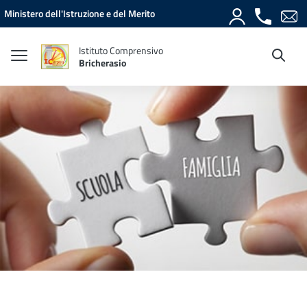
Vai ai contenuti
Vai al menu di navigazione
Vai al footer
Ministero dell'Istruzione e del Merito
Istituto Comprensivo
Bricherasio