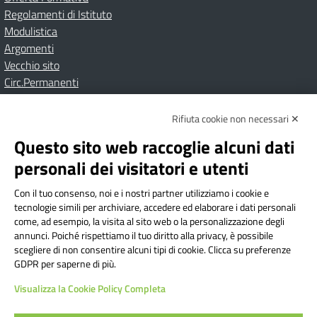
Regolamenti di Istituto
Modulistica
Argomenti
Vecchio sito
Circ.Permanenti
Rifiuta cookie non necessari ✕
Amministrazione Trasparente
Albo online
Privacy Policy
Dichiarazione di accessibilità
Contatti
Note Legali
Questo sito web raccoglie alcuni dati
personali dei visitatori e utenti
Con il tuo consenso, noi e i nostri partner utilizziamo i cookie e
Istituto Comprensivo Bricherasio
tecnologie simili per archiviare, accedere ed elaborare i dati personali
Via Cesare Bollea n. 3 - 10064 Bricherasio (TO) | P.E.O.:
come, ad esempio, la visita al sito web o la personalizzazione degli
toic84200d@istruzione.it | P.E.C.:
annunci. Poiché rispettiamo il tuo diritto alla privacy, è possibile
scegliere di non consentire alcuni tipi di cookie. Clicca su preferenze
toic84200d@pec.istruzione.it
GDPR per saperne di più.
Codice Fiscale: 94544620019 | Cod. Meccanografico:
Visualizza la Cookie Policy Completa
TOIC84200D | Codice IPA: istsc_toic84200d | Codice
Univoco: UFYI9M