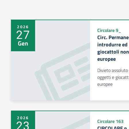
2026
27
Circolare 9_
Circ. Permanen
Gen
introdurre ed 
giocattoli no
europee
Divieto assoluto 
oggetti e giocat
europee
2026
23
Circolare 163
CIRCOLARE n. 