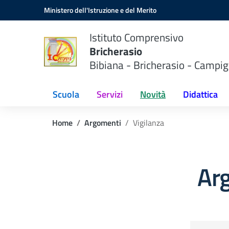
Vai ai contenuti
Vai al menu di navigazione
Vai al footer
Ministero dell'Istruzione e del Merito
Istituto Comprensivo
Bricherasio
Bibiana - Bricherasio - Campig
Scuola
Servizi
Novità
Didattica
Home
Argomenti
Vigilanza
Arg