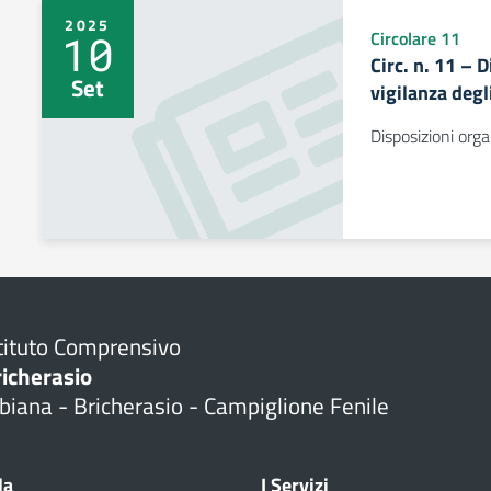
2025
10
Circolare 11
Circ. n. 11 – 
Set
vigilanza degl
Disposizioni orga
tituto Comprensivo
richerasio
biana - Bricherasio - Campiglione Fenile
la
I Servizi