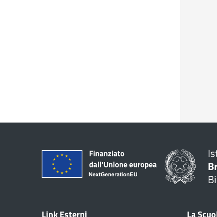
Is
B
Bi
Link Esterni
La Scuo