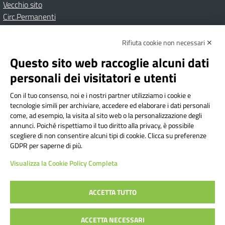
Vecchio sito
Circ.Permanenti
Rifiuta cookie non necessari ✕
Amministrazione Trasparente
Albo online
Privacy Policy
Dichiarazione di accessibilità
Contatti
Note Legali
Questo sito web raccoglie alcuni dati
personali dei visitatori e utenti
Con il tuo consenso, noi e i nostri partner utilizziamo i cookie e
Istituto Comprensivo Bricherasio
tecnologie simili per archiviare, accedere ed elaborare i dati personali
Via Cesare Bollea n. 3 - 10064 Bricherasio (TO) | P.E.O.:
come, ad esempio, la visita al sito web o la personalizzazione degli
toic84200d@istruzione.it | P.E.C.:
annunci. Poiché rispettiamo il tuo diritto alla privacy, è possibile
scegliere di non consentire alcuni tipi di cookie. Clicca su preferenze
toic84200d@pec.istruzione.it
GDPR per saperne di più.
Codice Fiscale: 94544620019 | Cod. Meccanografico:
Visualizza la Cookie Policy Completa
TOIC84200D | Codice IPA: istsc_toic84200d | Codice
Univoco: UFYI9M
ACCETTA TUTTO
Sito web realizzato da AVVALE SPA
|
Concept & Design by
ACCETTA NECESSARI
Designers Italia