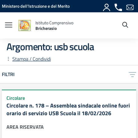
Vai ai contenuti
Vai al menu di navigazione
Vai al footer
Ministero dell'Istruzione e del Merito
Istituto Comprensivo
Bricherasio
Argomento: usb scuola
Stampa / Condividi
FILTRI
Circolare
Circolare n. 178 – Assemblea sindacale online fuori
orario di servizio USB Scuola il 18/02/2026
AREA RISERVATA