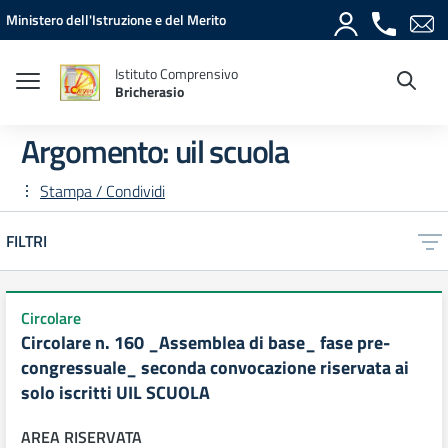
Vai ai contenuti
Vai al menu di navigazione
Vai al footer
Ministero dell'Istruzione e del Merito
Istituto Comprensivo
Bricherasio
Argomento: uil scuola
Stampa / Condividi
FILTRI
Circolare
Circolare n. 160 _Assemblea di base_ fase pre-
congressuale_ seconda convocazione riservata ai
solo iscritti UIL SCUOLA
AREA RISERVATA