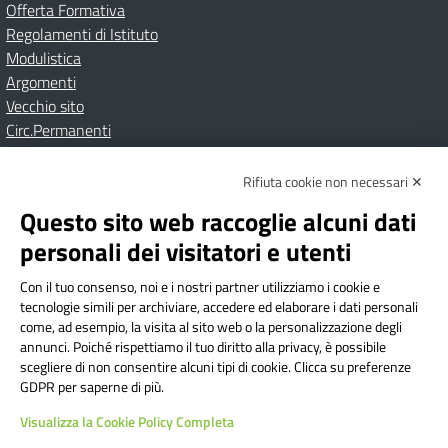
Offerta Formativa
Regolamenti di Istituto
Modulistica
Argomenti
Vecchio sito
Circ.Permanenti
Rifiuta cookie non necessari ✕
Amministrazione Trasparente
Albo online
Privacy Policy
Dichiarazione di accessibilità
Contatti
Note Legali
Questo sito web raccoglie alcuni dati
personali dei visitatori e utenti
Con il tuo consenso, noi e i nostri partner utilizziamo i cookie e
Istituto Comprensivo Bricherasio
tecnologie simili per archiviare, accedere ed elaborare i dati personali
Via Cesare Bollea n. 3 - 10064 Bricherasio (TO) | P.E.O.:
come, ad esempio, la visita al sito web o la personalizzazione degli
toic84200d@istruzione.it | P.E.C.:
annunci. Poiché rispettiamo il tuo diritto alla privacy, è possibile
scegliere di non consentire alcuni tipi di cookie. Clicca su preferenze
toic84200d@pec.istruzione.it
GDPR per saperne di più.
Codice Fiscale: 94544620019 | Cod. Meccanografico:
Visualizza la Cookie Policy Completa
TOIC84200D | Codice IPA: istsc_toic84200d | Codice