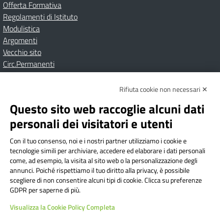
Offerta Formativa
Regolamenti di Istituto
Modulistica
Argomenti
Vecchio sito
Circ.Permanenti
Rifiuta cookie non necessari ✕
Amministrazione Trasparente
Albo online
Privacy Policy
Dichiarazione di accessibilità
Contatti
Note Legali
Questo sito web raccoglie alcuni dati
personali dei visitatori e utenti
Con il tuo consenso, noi e i nostri partner utilizziamo i cookie e
Istituto Comprensivo Bricherasio
tecnologie simili per archiviare, accedere ed elaborare i dati personali
Via Cesare Bollea n. 3 - 10064 Bricherasio (TO) | P.E.O.:
come, ad esempio, la visita al sito web o la personalizzazione degli
toic84200d@istruzione.it | P.E.C.:
annunci. Poiché rispettiamo il tuo diritto alla privacy, è possibile
scegliere di non consentire alcuni tipi di cookie. Clicca su preferenze
toic84200d@pec.istruzione.it
GDPR per saperne di più.
Codice Fiscale: 94544620019 | Cod. Meccanografico:
Visualizza la Cookie Policy Completa
TOIC84200D | Codice IPA: istsc_toic84200d | Codice