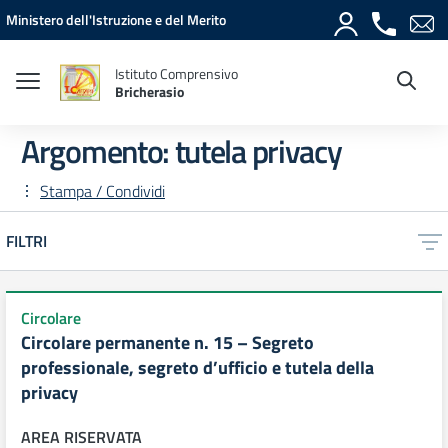
Vai ai contenuti
Vai al menu di navigazione
Vai al footer
Ministero dell'Istruzione e del Merito
Istituto Comprensivo
Bricherasio
Argomento: tutela privacy
Stampa / Condividi
FILTRI
Circolare
Circolare permanente n. 15 – Segreto
professionale, segreto d’ufficio e tutela della
privacy
AREA RISERVATA