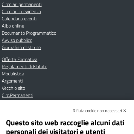
Circolari permanenti
Circolari in evidenza
Calendario eventi
Albo online
Documento Programmatico
Avviso pubblico
Giornalino d’Istituto
Offerta Formativa
Regolamenti di Istituto
Modulistica
Argomenti
Vecchio sito
Circ.Permanenti
Rifiuta cookie non necessari ✕
Amministrazione Trasparente
Albo online
Privacy Policy
Dichiarazione di accessibilità
Contatti
Note Legali
Questo sito web raccoglie alcuni dati
personali dei visitatori e utenti