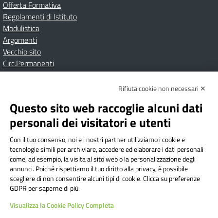
Offerta Formativa
Regolamenti di Istituto
Modulistica
Argomenti
Vecchio sito
Circ.Permanenti
Rifiuta cookie non necessari ✕
Amministrazione Trasparente
Albo online
Privacy Policy
Dichiarazione di accessibilità
Contatti
Note Legali
Questo sito web raccoglie alcuni dati
personali dei visitatori e utenti
Con il tuo consenso, noi e i nostri partner utilizziamo i cookie e
Istituto Comprensivo Bricherasio
tecnologie simili per archiviare, accedere ed elaborare i dati personali
Via Cesare Bollea n. 3 - 10064 Bricherasio (TO) | P.E.O.:
come, ad esempio, la visita al sito web o la personalizzazione degli
toic84200d@istruzione.it | P.E.C.:
annunci. Poiché rispettiamo il tuo diritto alla privacy, è possibile
scegliere di non consentire alcuni tipi di cookie. Clicca su preferenze
toic84200d@pec.istruzione.it
GDPR per saperne di più.
Codice Fiscale: 94544620019 | Cod. Meccanografico:
Visualizza la Cookie Policy Completa
TOIC84200D | Codice IPA: istsc_toic84200d | Codice