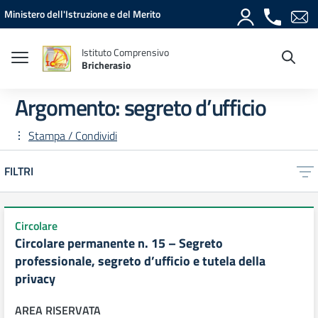
Vai ai contenuti
Vai al menu di navigazione
Vai al footer
Ministero dell'Istruzione e del Merito
Istituto Comprensivo
Bricherasio
Argomento: segreto d’ufficio
Stampa / Condividi
FILTRI
Circolare
Circolare permanente n. 15 – Segreto
professionale, segreto d’ufficio e tutela della
privacy
AREA RISERVATA