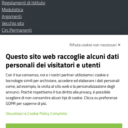
Regolamenti di Istituto
Modulistica
Argomenti
Vecchio sito
Circ.Permanenti
Rifiuta cookie non necessari ✕
Amministrazione Trasparente
Albo online
Privacy Policy
Dichiarazione di accessibilità
Contatti
Note Legali
Questo sito web raccoglie alcuni dati
personali dei visitatori e utenti
Con il tuo consenso, noi e i nostri partner utilizziamo i cookie e
Istituto Comprensivo Bricherasio
tecnologie simili per archiviare, accedere ed elaborare i dati personali
Via Cesare Bollea n. 3 - 10064 Bricherasio (TO) | P.E.O.:
come, ad esempio, la visita al sito web o la personalizzazione degli
toic84200d@istruzione.it | P.E.C.:
annunci. Poiché rispettiamo il tuo diritto alla privacy, è possibile
scegliere di non consentire alcuni tipi di cookie. Clicca su preferenze
toic84200d@pec.istruzione.it
GDPR per saperne di più.
Codice Fiscale: 94544620019 | Cod. Meccanografico:
Visualizza la Cookie Policy Completa
TOIC84200D | Codice IPA: istsc_toic84200d | Codice
Univoco: UFYI9M