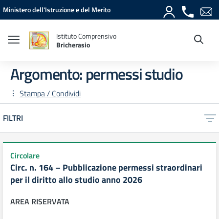
Vai ai contenuti
Vai al menu di navigazione
Vai al footer
Ministero dell'Istruzione e del Merito
Istituto Comprensivo
Bricherasio
Argomento: permessi studio
Stampa / Condividi
FILTRI
Circolare
Circ. n. 164 – Pubblicazione permessi straordinari
per il diritto allo studio anno 2026
AREA RISERVATA