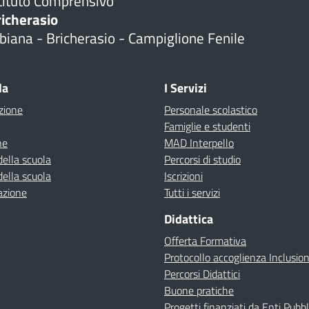
tituto Comprensivo
richerasio
biana - Bricherasio - Campiglione Fenile
la
I Servizi
zione
Personale scolastico
Famiglie e studenti
ne
MAD Interpello
della scuola
Percorsi di studio
della scuola
Iscrizioni
azione
Tutti i servizi
Didattica
Offerta Formativa
Protocollo accoglienza Inclusio
Percorsi Didattici
Buone pratiche
Progetti finanziati da Enti Pubbl