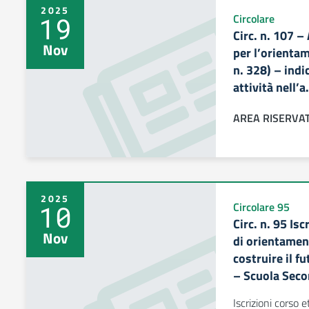
2025
19
Circolare
Circ. n. 107 –
Nov
per l’orienta
n. 328) – indi
attività nell’
AREA RISERVA
2025
10
Circolare 95
Circ. n. 95 Isc
Nov
di orientamen
costruire il f
– Scuola Seco
Iscrizioni corso 