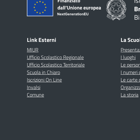
Is
B
Bi
Link Esterni
La Scuo
MIUR
Presenta
Ufficio Scolastico Regionale
I luoghi
Ufficio Scolastico Territoriale
Le perso
Scuola in Chiaro
I numeri 
Iscrizioni On Line
Le carte 
Invalsi
Organizz
Comune
La storia