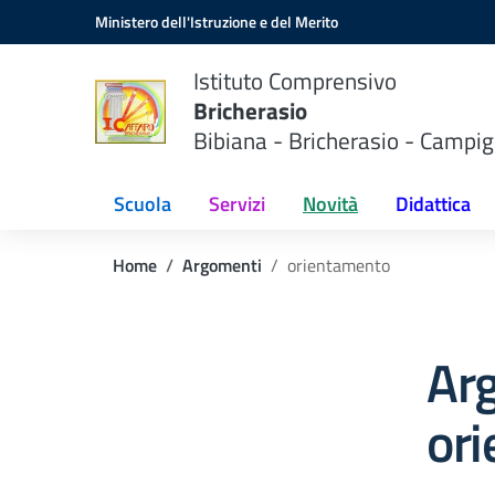
Vai ai contenuti
Vai al menu di navigazione
Vai al footer
Ministero dell'Istruzione e del Merito
Istituto Comprensivo
Bricherasio
Bibiana - Bricherasio - Campig
Scuola
Servizi
Novità
Didattica
Home
Argomenti
orientamento
Ar
or