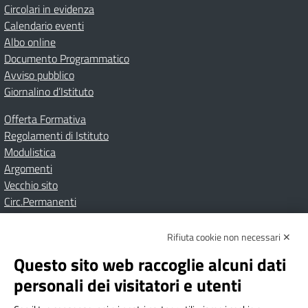
Circolari in evidenza
Calendario eventi
Albo online
Documento Programmatico
Avviso pubblico
Giornalino d’Istituto
Offerta Formativa
Regolamenti di Istituto
Modulistica
Argomenti
Vecchio sito
Circ.Permanenti
Rifiuta cookie non necessari ✕
Amministrazione Trasparente
Albo online
Privacy Policy
Dichiarazione di accessibilità
Contatti
Note Legali
Questo sito web raccoglie alcuni dati
personali dei visitatori e utenti