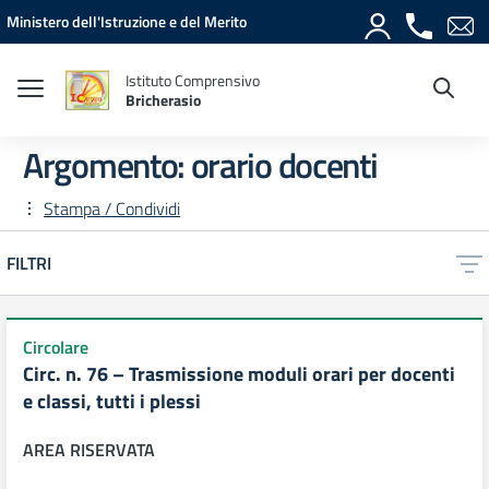
Vai ai contenuti
Vai al menu di navigazione
Vai al footer
Ministero dell'Istruzione e del Merito
Istituto Comprensivo
Bricherasio
Argomento: orario docenti
Stampa / Condividi
FILTRI
Circolare
Circ. n. 76 – Trasmissione moduli orari per docenti
e classi, tutti i plessi
AREA RISERVATA