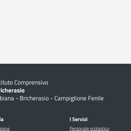
tituto Comprensivo
richerasio
biana - Bricherasio - Campiglione Fenile
la
I Servizi
zione
Personale scolastico