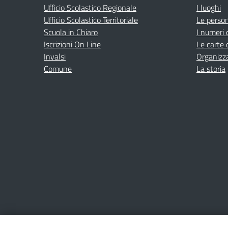
Ufficio Scolastico Regionale
I luoghi
Ufficio Scolastico Territoriale
Le perso
Scuola in Chiaro
I numeri 
Iscrizioni On Line
Le carte 
Invalsi
Organizz
Comune
La storia
Amministrazione Trasparente
Albo online
Privacy Poli