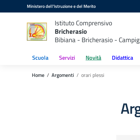
Vai ai contenuti
Vai al menu di navigazione
Vai al footer
Ministero dell'Istruzione e del Merito
Istituto Comprensivo
Bricherasio
Bibiana - Bricherasio - Campig
Scuola
Servizi
Novità
Didattica
Home
Argomenti
orari plessi
Arg