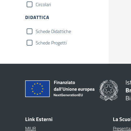
Circolari
DIDATTICA
Schede Didattiche
Schede Progetti
Is
B
Bi
Link Esterni
La Scuo
MIUR
Presenta