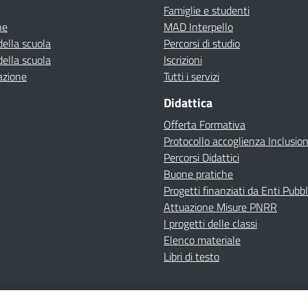
Famiglie e studenti
ne
MAD Interpello
della scuola
Percorsi di studio
della scuola
Iscrizioni
azione
Tutti i servizi
Didattica
Offerta Formativa
Protocollo accoglienza Inclusio
Percorsi Didattici
Buone pratiche
Progetti finanziati da Enti Pubbl
Attuazione Misure PNRR
I progetti delle classi
Elenco materiale
Libri di testo
cy
Dichiarazione di accessibilità
Contatti
Note Legali