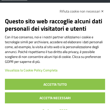
Rifiuta cookie non necessari ✕
Amministrazione Trasparente
Albo online
Privacy Policy
Dichiarazione di accessibilità
Contatti
Note Legali
Questo sito web raccoglie alcuni dati
personali dei visitatori e utenti
Con il tuo consenso, noi e i nostri partner utilizziamo i cookie e
Istituto Comprensivo Bricherasio
tecnologie simili per archiviare, accedere ed elaborare i dati personali
Via Cesare Bollea n. 3 - 10064 Bricherasio (TO) | P.E.O.:
come, ad esempio, la visita al sito web o la personalizzazione degli
toic84200d@istruzione.it | P.E.C.:
annunci. Poiché rispettiamo il tuo diritto alla privacy, è possibile
scegliere di non consentire alcuni tipi di cookie. Clicca su preferenze
toic84200d@pec.istruzione.it
GDPR per saperne di più.
Codice Fiscale: 94544620019 | Cod. Meccanografico:
Visualizza la Cookie Policy Completa
TOIC84200D | Codice IPA: istsc_toic84200d | Codice
Univoco: UFYI9M
ACCETTA TUTTO
Sito web realizzato da AVVALE SPA
|
Concept & Design by
ACCETTA NECESSARI
Designers Italia