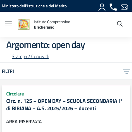
Vai ai contenuti
Vai al menu di navigazione
Vai al footer
Ministero dell'Istruzione e del Merito
Istituto Comprensivo
Bricherasio
Argomento: open day
Stampa / Condividi
FILTRI
Circolare
Circ. n. 125 – OPEN DAY – SCUOLA SECONDARIA I°
di BIBIANA – A.S. 2025/2026 – docenti
AREA RISERVATA