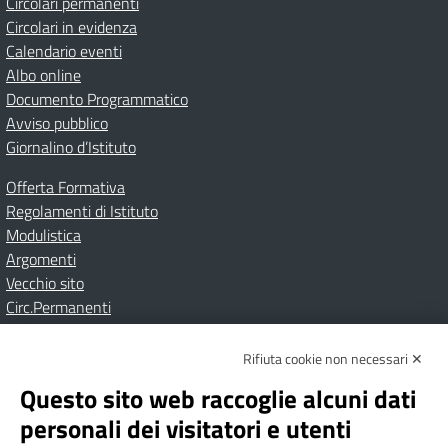
Circolari permanenti
Circolari in evidenza
Calendario eventi
Albo online
Documento Programmatico
Avviso pubblico
Giornalino d’Istituto
Offerta Formativa
Regolamenti di Istituto
Modulistica
Argomenti
Vecchio sito
Circ.Permanenti
Rifiuta cookie non necessari ✕
Amministrazione Trasparente
Albo online
Privacy Policy
Dichiarazione di accessibilità
Contatti
Note Legali
Questo sito web raccoglie alcuni dati
personali dei visitatori e utenti