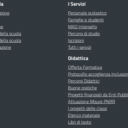
la
I Servizi
zione
Personale scolastico
Famiglie e studenti
ne
MAD Interpello
della scuola
Percorsi di studio
della scuola
Iscrizioni
azione
Tutti i servizi
Didattica
Offerta Formativa
Protocollo accoglienza Inclusio
Percorsi Didattici
Buone pratiche
Progetti finanziati da Enti Pubbl
Attuazione Misure PNRR
I progetti delle classi
Elenco materiale
Libri di testo