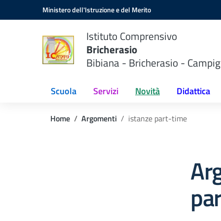
Vai ai contenuti
Vai al menu di navigazione
Vai al footer
Ministero dell'Istruzione e del Merito
Istituto Comprensivo
Bricherasio
Bibiana - Bricherasio - Campig
Scuola
Servizi
Novità
Didattica
Home
Argomenti
istanze part-time
Ar
par