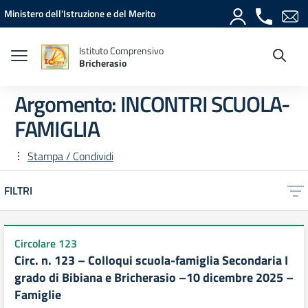
Vai ai contenuti
Vai al menu di navigazione
Vai al footer
Ministero dell'Istruzione e del Merito
Istituto Comprensivo
Bricherasio
Argomento: INCONTRI SCUOLA-
FAMIGLIA
Stampa / Condividi
FILTRI
Circolare 123
Circ. n. 123 – Colloqui scuola-famiglia Secondaria I
grado di Bibiana e Bricherasio –10 dicembre 2025 –
Famiglie