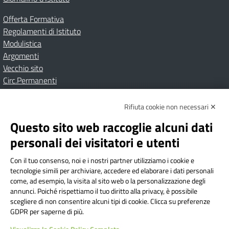
Offerta Formativa
Regolamenti di Istituto
Modulistica
Argomenti
Vecchio sito
Circ.Permanenti
Rifiuta cookie non necessari ✕
Amministrazione Trasparente
Albo online
Privacy Policy
Dichiarazione di accessibilità
Contatti
Note Legali
Questo sito web raccoglie alcuni dati
personali dei visitatori e utenti
Con il tuo consenso, noi e i nostri partner utilizziamo i cookie e
Istituto Comprensivo Bricherasio
tecnologie simili per archiviare, accedere ed elaborare i dati personali
Via Cesare Bollea n. 3 - 10064 Bricherasio (TO) | P.E.O.:
come, ad esempio, la visita al sito web o la personalizzazione degli
toic84200d@istruzione.it | P.E.C.:
annunci. Poiché rispettiamo il tuo diritto alla privacy, è possibile
scegliere di non consentire alcuni tipi di cookie. Clicca su preferenze
toic84200d@pec.istruzione.it
GDPR per saperne di più.
Codice Fiscale: 94544620019 | Cod. Meccanografico: