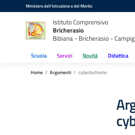
Vai ai contenuti
Vai al menu di navigazione
Vai al footer
Ministero dell'Istruzione e del Merito
Istituto Comprensivo
Bricherasio
Bibiana - Bricherasio - Campig
Scuola
Servizi
Novità
Didattica
Home
Argomenti
cyberbullismo
Ar
cy