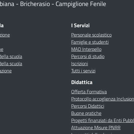
biana - Bricherasio - Campiglione Fenile
la
I Servizi
zione
Personale scolastico
Famiglie e studenti
ne
MAD Interpello
della scuola
Percorsi di studio
della scuola
Iscrizioni
azione
Tutti i servizi
Didattica
Offerta Formativa
Protocollo accoglienza Inclusio
Percorsi Didattici
Buone pratiche
Progetti finanziati da Enti Pubbl
Attuazione Misure PNRR