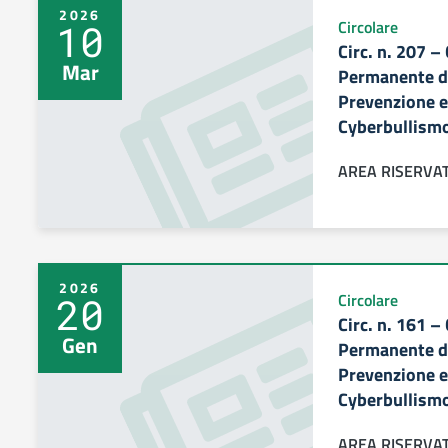
2026
10
Circolare
Circ. n. 207 
Mar
Permanente di
Prevenzione e 
Cyberbullism
AREA RISERVA
2026
20
Circolare
Circ. n. 161 
Gen
Permanente di
Prevenzione e 
Cyberbullism
AREA RISERVA