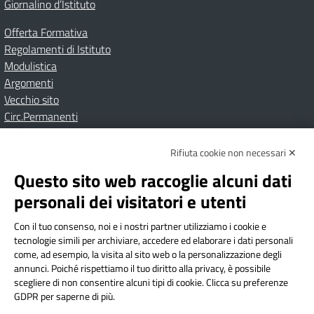
Giornalino d’Istituto
Offerta Formativa
Regolamenti di Istituto
Modulistica
Argomenti
Vecchio sito
Circ.Permanenti
Rifiuta cookie non necessari ✕
Amministrazione Trasparente
Albo online
Privacy Policy
Dichiarazione di accessibilità
Contatti
Note Legali
Questo sito web raccoglie alcuni dati
personali dei visitatori e utenti
Con il tuo consenso, noi e i nostri partner utilizziamo i cookie e
Istituto Comprensivo Bricherasio
tecnologie simili per archiviare, accedere ed elaborare i dati personali
Via Cesare Bollea n. 3 - 10064 Bricherasio (TO) | P.E.O.:
come, ad esempio, la visita al sito web o la personalizzazione degli
toic84200d@istruzione.it | P.E.C.:
annunci. Poiché rispettiamo il tuo diritto alla privacy, è possibile
scegliere di non consentire alcuni tipi di cookie. Clicca su preferenze
toic84200d@pec.istruzione.it
GDPR per saperne di più.
Codice Fiscale: 94544620019 | Cod. Meccanografico: