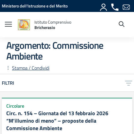
Vai ai contenuti
Vai al menu di navigazione
Vai al footer
Ministero dell'Istruzione e del Merito
Istituto Comprensivo
Bricherasio
Argomento: Commissione
Ambiente
Stampa / Condividi
FILTRI
Circolare
Circ. n. 154 – Giornata del 13 febbraio 2026
“M’illumino di meno” – proposte della
Commissione Ambiente