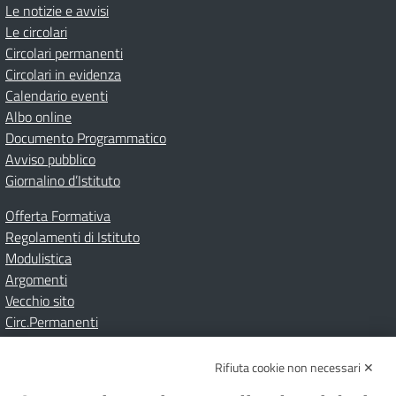
Le notizie e avvisi
Le circolari
Circolari permanenti
Circolari in evidenza
Calendario eventi
Albo online
Documento Programmatico
Avviso pubblico
Giornalino d’Istituto
Offerta Formativa
Regolamenti di Istituto
Modulistica
Argomenti
Vecchio sito
Circ.Permanenti
Rifiuta cookie non necessari ✕
Amministrazione Trasparente
Albo online
Privacy Policy
Dichiarazione di accessibilità
Contatti
Note Legali