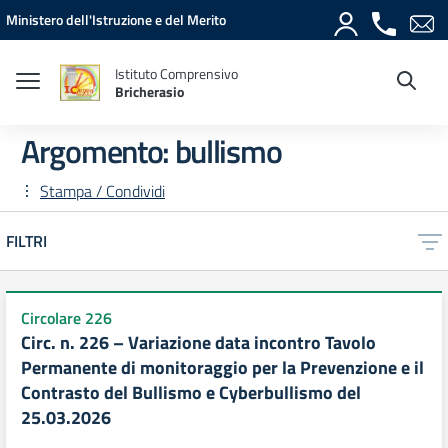
Vai ai contenuti
Vai al menu di navigazione
Vai al footer
Ministero dell'Istruzione e del Merito
Istituto Comprensivo
Bricherasio
Argomento: bullismo
Stampa / Condividi
FILTRI
Circolare 226
Circ. n. 226 – Variazione data incontro Tavolo
Permanente di monitoraggio per la Prevenzione e il
Contrasto del Bullismo e Cyberbullismo del
25.03.2026