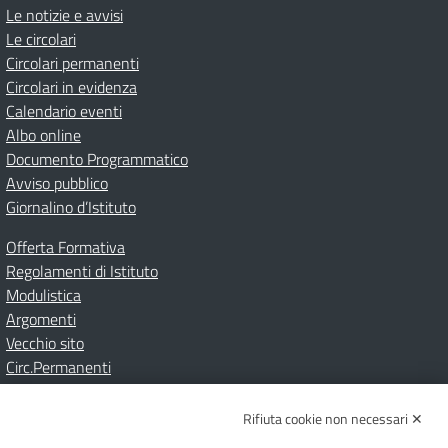
Le notizie e avvisi
Le circolari
Circolari permanenti
Circolari in evidenza
Calendario eventi
Albo online
Documento Programmatico
Avviso pubblico
Giornalino d’Istituto
Offerta Formativa
Regolamenti di Istituto
Modulistica
Argomenti
Vecchio sito
Circ.Permanenti
Rifiuta cookie non necessari ✕
Amministrazione Trasparente
Albo online
Privacy Policy
Dichiarazione di accessibilità
Contatti
Note Legali