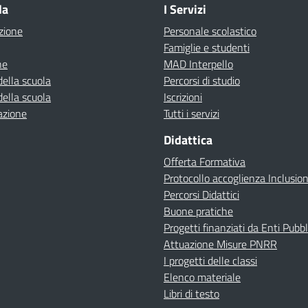
la
I Servizi
zione
Personale scolastico
Famiglie e studenti
ne
MAD Interpello
della scuola
Percorsi di studio
della scuola
Iscrizioni
azione
Tutti i servizi
Didattica
Offerta Formativa
Protocollo accoglienza Inclusio
Percorsi Didattici
Buone pratiche
Progetti finanziati da Enti Pubbl
Attuazione Misure PNRR
I progetti delle classi
Elenco materiale
Libri di testo