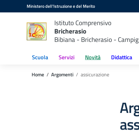
Vai ai contenuti
Vai al menu di navigazione
Vai al footer
Ministero dell'Istruzione e del Merito
Istituto Comprensivo
Bricherasio
Bibiana - Bricherasio - Campig
Scuola
Servizi
Novità
Didattica
Home
Argomenti
assicurazione
Ar
ass