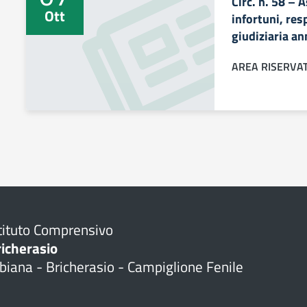
Circ. n. 58 – 
Ott
infortuni, res
giudiziaria a
AREA RISERVA
tituto Comprensivo
richerasio
biana - Bricherasio - Campiglione Fenile